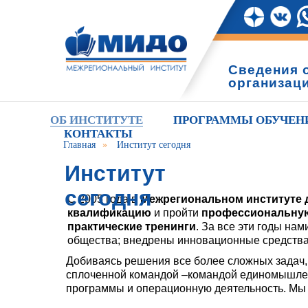
Сведения 
организац
ОБ ИНСТИТУТЕ
ПРОГРАММЫ ОБУЧЕН
КОНТАКТЫ
Главная
»
Институт сегодня
Институт
сегодня
С 2005 года в
Межрегиональном институте 
квалификацию
и пройти
профессиональную
практические тренинги
. За все эти годы н
общества; внедрены инновационные средства
Добиваясь решения все более сложных задач, 
сплоченной командой –командой единомышлен
программы и операционную деятельность. Мы –