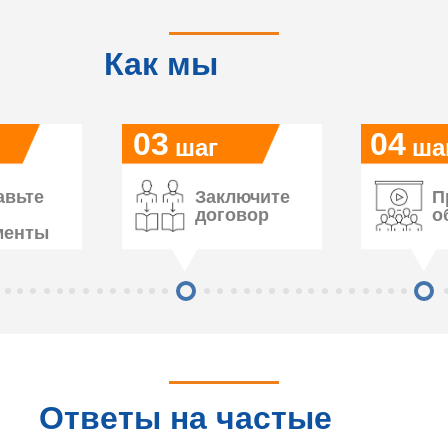
Как мы
работаем
03
04
шаг
ша
авьте
Заключите
П
договор
о
менты
Ответы на частые