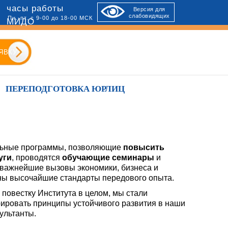
часы работы
Версия для
слабовидящих
Пн.-пт. с 9-00 до 18-00 МСК
МИДО
ЯВКУ
ПЕРЕПОДГОТОВКА ЮРЛИЦ
льные программы, позволяющие
повысить
уги
, проводятся
обучающие семинары
и
 важнейшие вызовы экономики, бизнеса и
ны высочайшие стандарты передового опыта.
повестку Института в целом, мы стали
ировать принципы устойчивого развития в наши
ультанты.