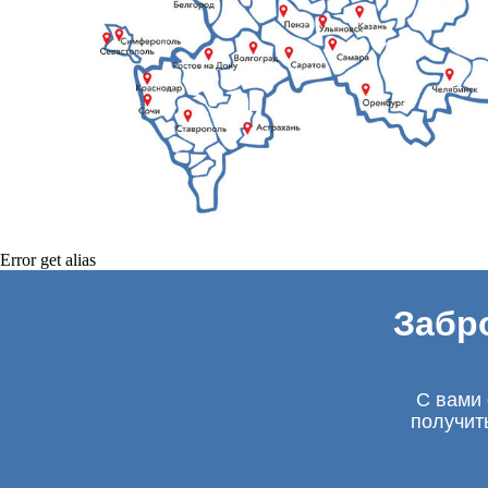
Error get alias
Забр
С вами 
получит