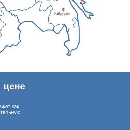
 цене
ажет как
ательную