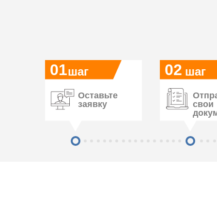
01
02
шаг
шаг
Оставьте
Отпр
заявку
свои
доку