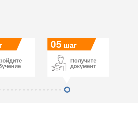
05
г
шаг
ройдите
Получите
бучение
документ