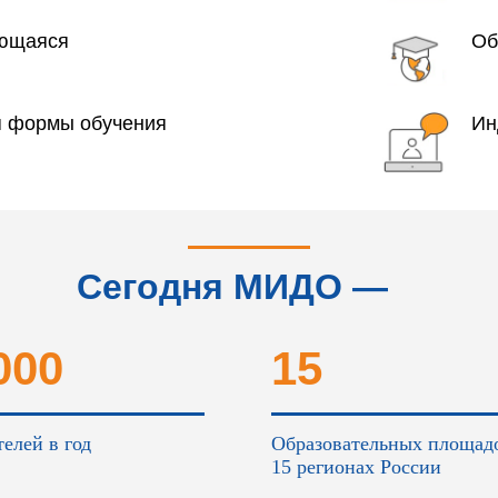
яющаяся
Об
я формы обучения
Ин
Сегодня МИДО —
это...
000
15
елей в год
Образовательных площад
15 регионах России