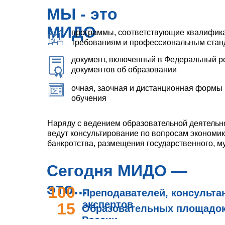
МЫ - это
МИДО
программы, соответствующие квалифи
требованиям и профессиональным стан
документ, включенный в Федеральный р
документов об образовании
очная, заочная и дистанционная формы
обучения
Наряду с ведением образовательной деятель
ведут консультирование по вопросам экономик
банкротства, размещения государственного, му
Сегодня МИДО —
это...
100
Преподавателей, консульта
экспертов
15
Образовательных площадок 
России