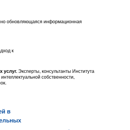
янно обновляющаяся информационная
дход к
х услуг
.
Эксперты, консультанты Института
 интеллектуальной собственности,
ок.
ей в
тельных