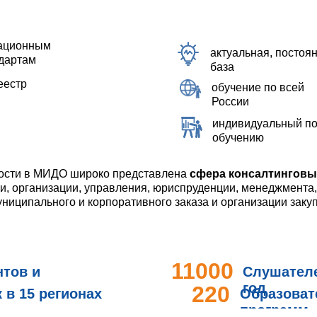
кационным
актуальная, посто
дартам
база
еестр
обучение по всей
России
индивидуальный по
обучению
ности в МИДО широко представлена
сфера консалтинговы
и, организации, управления, юриспруденции, менеджмента,
ниципального и корпоративного заказа и организации закуп
11000
нтов и
Слушател
год
220
в 15 регионах
Образова
программ