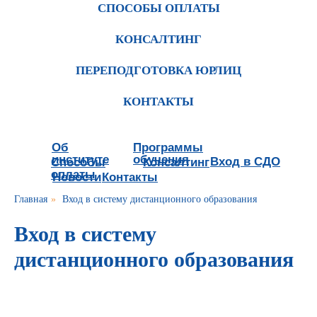
СПОСОБЫ ОПЛАТЫ
КОНСАЛТИНГ
ПЕРЕПОДГОТОВКА ЮРЛИЦ
КОНТАКТЫ
Об
Программы
институте
обучения
Вход в СДО
Способы
Консалтинг
оплаты
Новости
Контакты
Главная
»
Вход в систему дистанционного образования
Вход в систему
дистанционного образования