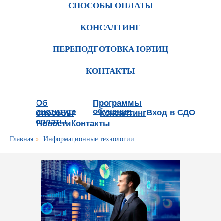
СПОСОБЫ ОПЛАТЫ
КОНСАЛТИНГ
ПЕРЕПОДГОТОВКА ЮРЛИЦ
КОНТАКТЫ
Об
Программы
институте
обучения
Вход в СДО
Способы
Консалтинг
оплаты
Новости
Контакты
Главная
»
Информационные технологии