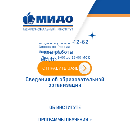
8 (800) 200-42-62
Звонок по России
часы работы
бесплатный
Пн.-пт. с 9-00 до 18-00 МСК
МИДО
ОТПРАВИТЬ ЗАЯВКУ
Сведения об образовательной
организации
ОБ ИНСТИТУТЕ
ПРОГРАММЫ ОБУЧЕНИЯ