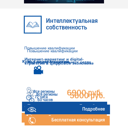
Интеллектуальная
собственность
Повышение квалификации
Повышение квалификации
Интернет-маркетинг и digital-
Курс с видеолекциями
Курс с видеолекциями
Маркетинг в социальных сетях
стратегии в цифровой экономике
6900 руб.
Все регионы
5600 руб.
Все регионы
72 часа
60 часов
Подробнее
Подробнее
Бесплатная консультация
Бесплатная консультация