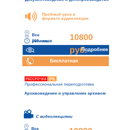
Пробный урок в
формате аудиолекции
Все
10800
260 часов
регионы
руб.
Подробнее
Бесплатная
консультация
Профессиональная переподготовка
Архивоведение и управление архивом
С видеолекциями
Все