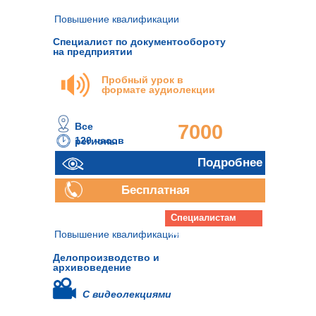
Повышение квалификации
Специалист по документообороту
на предприятии
Пробный урок в
формате аудиолекции
Все
7000
120 часов
регионы
руб.
Подробнее
Бесплатная
консультация
Специалистам
архива
Повышение квалификации
Делопроизводство и
архивоведение
С видеолекциями