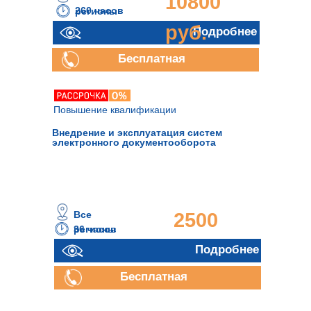
10800
260 часов
регионы
руб.
Подробнее
Бесплатная
консультация
Повышение квалификации
Внедрение и эксплуатация систем
электронного документооборота
Все
2500
36 часов
регионы
руб.
Подробнее
Бесплатная
консультация