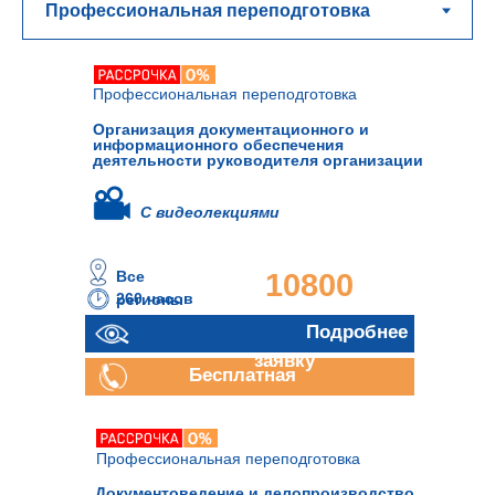
Профессиональная переподготовка
Организация документационного и
информационного обеспечения
деятельности руководителя организации
С видеолекциями
Все
10800
260 часов
регионы
руб.
Отправить
Подробнее
заявку
Бесплатная
консультация
Профессиональная переподготовка
Документоведение и делопроизводство