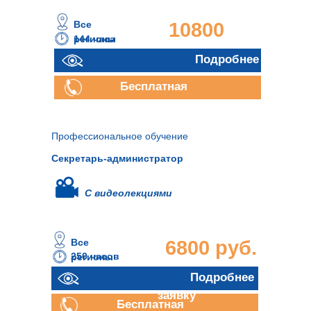
Все
10800
144 часа
регионы
руб.
Подробнее
Бесплатная
консультация
Профессиональное обучение
Секретарь-администратор
С видеолекциями
Все
6800 руб.
250 часов
регионы
Отправить
Подробнее
заявку
Бесплатная