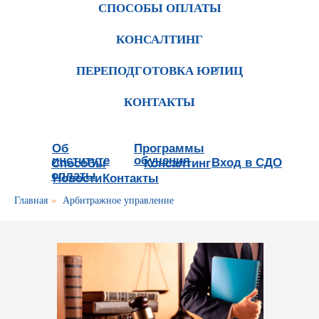
СПОСОБЫ ОПЛАТЫ
КОНСАЛТИНГ
ПЕРЕПОДГОТОВКА ЮРЛИЦ
КОНТАКТЫ
Об
Программы
институте
обучения
Вход в СДО
Способы
Консалтинг
оплаты
Новости
Контакты
Главная
»
Арбитражное управление