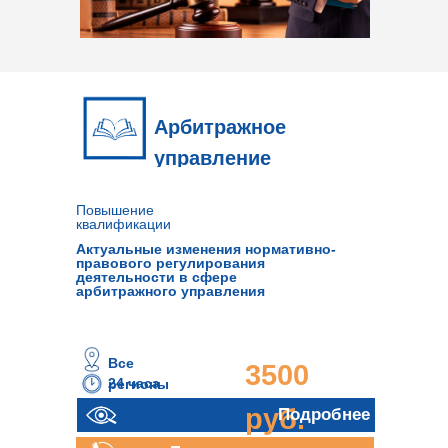
Арбитражное
управление
Повышение
квалификации
Актуальные изменения нормативно-
правового регулирования
деятельности в сфере
арбитражного управления
Все
3500
24 часа
регионы
руб.
Подробнее