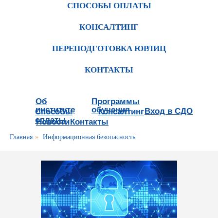
СПОСОБЫ ОПЛАТЫ
КОНСАЛТИНГ
ПЕРЕПОДГОТОВКА ЮРЛИЦ
КОНТАКТЫ
Об
Программы
институте
обучения
Вход в СДО
Способы
Консалтинг
оплаты
Новости
Контакты
Главная
»
Информационная безопасность