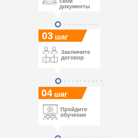
свои
документы
03
шаг
Заключите
договор
04
шаг
Пройдите
обучение