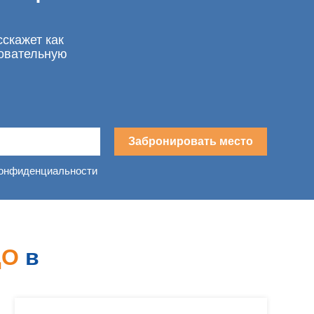
сскажет как
зовательную
Забронировать место
конфиденциальности
ДО
в