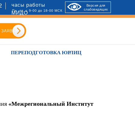
часы работы
2
Версия для
слабовидящих
Пн.-пт. с 9-00 до 18-00 МСК
МИДО
 ЗАЯВКУ
ПЕРЕПОДГОТОВКА ЮРЛИЦ
:
ния
«Межрегиональный Институт