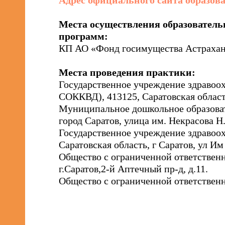
Адрес официального сайта образова
СЯ
НЫЕ
Места осуществления образователь
программ:
НАЯ
КП АО «Фонд госимущества Астраханско
Места проведения практики:
Государственное учреждение здравоо
СОККВД), 413125, Саратовская область,
Муниципальное дошкольное образовате
город Саратов, улица им. Некрасова Н.
Государственное учреждение здравоох
Саратовская область, г Саратов, ул Им 
Общество с ограниченной ответстве
г.Саратов,2-й Аптечный пр-д, д.11.
Общество с ограниченной ответственно