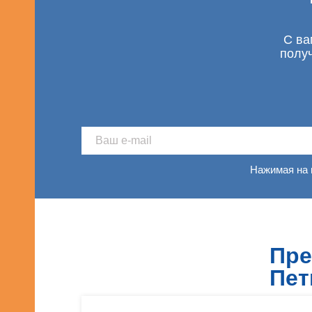
С ва
полу
Нажимая на 
Пре
Пет