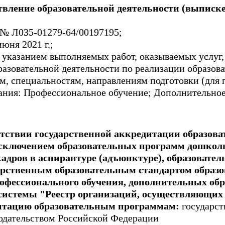
вление образовательной деятельности (выписке 
 № Л035-01279-64/00197195;
юня 2021 г.;
 указанием выполняемых работ, оказываемых услуг
разовательной деятельности по реализации образов
м, специальностям, направлениям подготовки (для 
ания: Профессиональное обучение; Дополнительное
тствии государственной аккредитации образова
сключением образовательных программ дошколь
адров в аспирантуре (адъюнктуре), образовате
арственным образовательным стандартом образ
офессионального обучения, дополнительных об
истемы "Реестр организаций, осуществляющих 
итацию образовательным программам:
государст
нодательством Российской Федерации