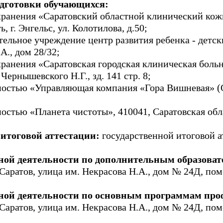
одготовки обучающихся:
хранения «Саратовский областной клинический кож
 г. Энгельс, ул. Колотилова, д.50;
льное учреждение центр развития ребенка - детск
А., дом 28/32;
ранения «Саратовская городская клиническая больн
Чернышевского Н.Г., зд. 141 стр. 8;
нностью «Управляющая компания «Гора Вишневая
стью «Планета чистоты», 410041, Саратовская област
итоговой аттестации:
государственной итоговой а
ьной деятельности по дополнительным образова
 Саратов, улица им. Некрасова Н.А., дом № 24Д, п
ной деятельности по основным программам про
 Саратов, улица им. Некрасова Н.А., дом № 24Д, п