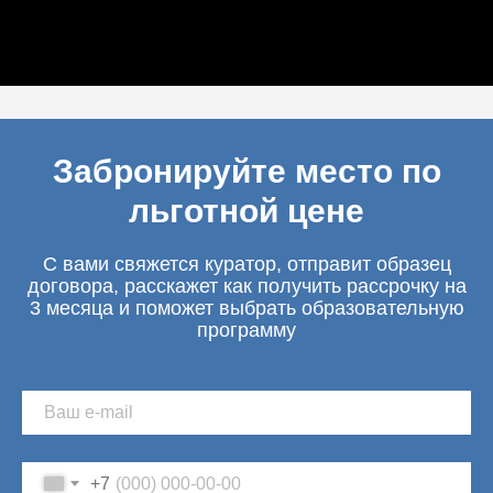
Забронируйте место по
льготной цене
С вами свяжется куратор, отправит образец
договора, расскажет как получить рассрочку на
3 месяца и поможет выбрать образовательную
программу
+7