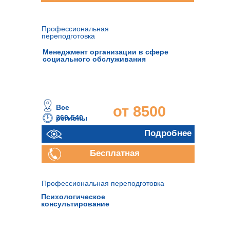
консультация
Профессиональная
переподготовка
Менеджмент организации в сфере
социального обслуживания
Все
от 8500
260-540
регионы
часов
руб.
Подробнее
Бесплатная
консультация
Профессиональная переподготовка
Психологическое
консультирование