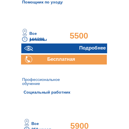
Помощник по уходу
Все
5500
144/280
регионы
часов
руб.
Подробнее
Подробнее
Бесплатная
консультация
Профессиональное
обучение
Социальный работник
Все
5900