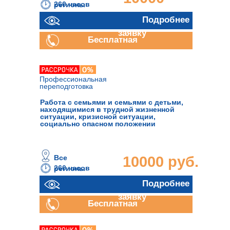
260 часов
регионы
руб.
Отправить
Подробнее
заявку
Бесплатная
консультация
Профессиональная
переподготовка
Работа с семьями и семьями с детьми,
находящимися в трудной жизненной
ситуации, кризисной ситуации,
социально опасном положении
Все
10000 руб.
260 часов
регионы
Отправить
Подробнее
заявку
Бесплатная
консультация