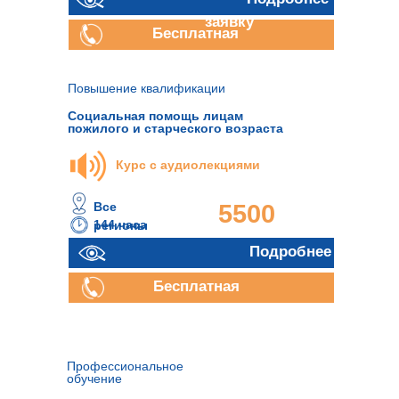
руб.
заявку
Бесплатная
консультация
Повышение квалификации
Социальная помощь лицам
пожилого и старческого возраста
Курс с аудиолекциями
Все
5500
144 часа
регионы
руб.
Подробнее
Бесплатная
консультация
Профессиональное
обучение