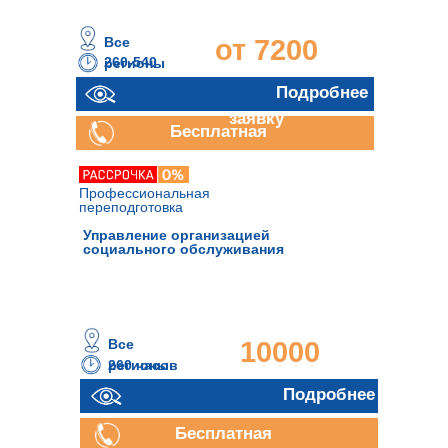
Все
от 7200
260-540
регионы
часов
руб.
Отправить
Подробнее
заявку
Бесплатная
консультация
Профессиональная
переподготовка
Управление организацией
социального обслуживания
Все
10000
260 часов
регионы
руб.
Подробнее
Бесплатная